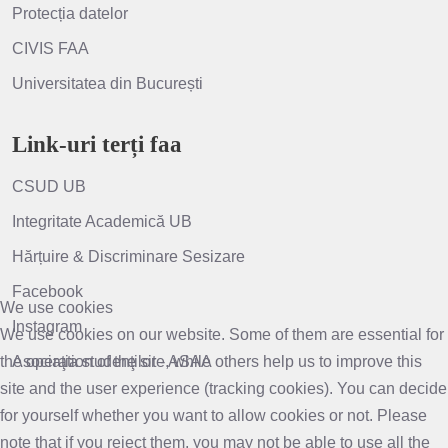
Protecția datelor
CIVIS FAA
Universitatea din București
Link-uri terți faa
CSUD UB
Integritate Academică UB
Hărțuire & Discriminare Sesizare
Facebook
We use cookies
Instagram
We use cookies on our website. Some of them are essential for
the operation of the site, while others help us to improve this
Asociaţia studenţilor - ASAA
site and the user experience (tracking cookies). You can decide
for yourself whether you want to allow cookies or not. Please
note that if you reject them, you may not be able to use all the