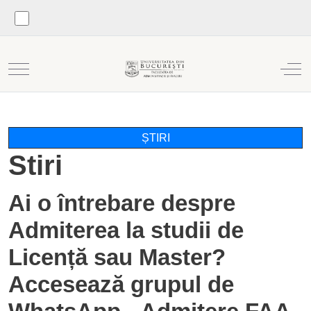
Mobile Menu Toggle
Off
ȘTIRI
Stiri
Ai o întrebare despre
Admiterea la studii de
Licență sau Master?
Accesează grupul de