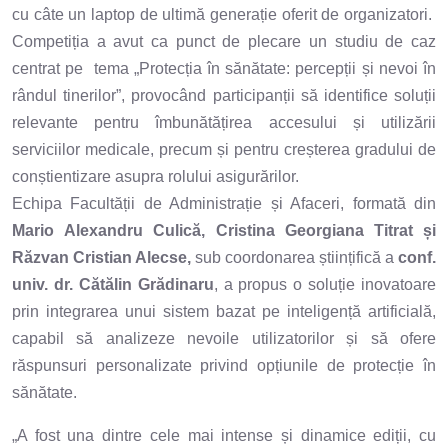
cu câte un laptop de ultimă generație oferit de organizatori.
Competiția a avut ca punct de plecare un studiu de caz
centrat pe tema „Protecția în sănătate: percepții și nevoi în
rândul tinerilor”, provocând participanții să identifice soluții
relevante pentru îmbunătățirea accesului și utilizării
serviciilor medicale, precum și pentru creșterea gradului de
conștientizare asupra rolului asigurărilor.
Echipa Facultății de Administrație și Afaceri, formată din
Mario Alexandru Culică, Cristina Georgiana Titrat și
Răzvan Cristian Alecse,
sub coordonarea științifică a
conf.
univ. dr. Cătălin Grădinaru
, a propus o soluție inovatoare
prin integrarea unui sistem bazat pe inteligență artificială,
capabil să analizeze nevoile utilizatorilor și să ofere
răspunsuri personalizate privind opțiunile de protecție în
sănătate.
„A fost una dintre cele mai intense și dinamice ediții, cu