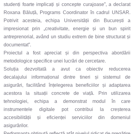
studenți foarte implicați și concepte curajoase”, a declarat
Roxana Băluță, Programs Coordinator în cadrul UNSAR.
Potrivit acesteia, echipa Universității din București a
impresionat prin „creativitate, energie și un bun spirit
antreprenorial, având un studiu extrem de bine structurat și
documentat”.
Proiectul a fost apreciat și din perspectiva abordării
metodologice specifice unei lucrări de cercetare.
Soluția dezvoltată a avut ca obiectiv reducerea
decalajului informațional dintre tineri și sistemul de
asigurări, facilitând înțelegerea beneficiilor și adaptarea
acestora la situații concrete de viață. Prin utilizarea
tehnologiei, echipa a demonstrat modul în care
instrumentele digitale pot contribui la creșterea
accesibilității și eficienței serviciilor din domeniul
asigurărilor.
Performanța obținută reflectă atât nivelul ridicat de pregătire