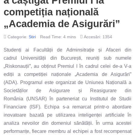
a câștigat Premiul I la
competiția națională
„Academia de Asigurări”
Categorie:
Stiri
Read Time: 4 mins
Accesări: 1354
Studenți ai Facultății de Adminsitrație și Afaceri din
cadrul Universității din București, reuniți sub numele
„Riskonauții”, au obținut Premiul I în cadrul celei de-a V-a
ediții a competiției naționale „Academia de Asigurări”
(ADA). Programul este organizat de Uniunea Națională a
Societăților de Asigurare și Reasigurare din
România (UNSAR) în parteneriat cu Institutul de Studii
Financiare (ISF). Echipa s-a remarcat printr-o abordare
inovatoare bazată pe utilizarea inteligenței artificiale în
analiza nevoilor din domeniul sănătății. În urma acestei
performanțe, fiecare membru al echipei a fost recompensat