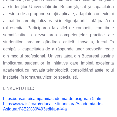
al studenților Universității din București, cât și capacitatea
acestora de a propune soluții aplicate, adaptate contextului
actual, în care digitalizarea și inteligența artificială joacă un
rol esențial. Participarea la astfel de competiții contribuie
semnificativ la dezvoltarea competențelor practice ale
studenților, precum gândirea critică, inovația, lucrul în
echipă și capacitatea de a răspunde unor provocări reale
din mediul profesional. Universitatea din București susține
implicarea studenților în inițiative care îmbină excelența
academică cu inovația tehnologică, consolidând astfel rolul
instituției în formarea viitorilor specialiști.
LINKURI UTILE:
https://unsar.ro/campanii/academia-de-asigurari-5.html
https://www.isf.ro/ro/educatie-financiara/Academia-de-
Asigurari%E2%80%93editia-a-V-a