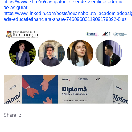
https://www.isf.ro/ro/castigatorii-celei-de-v-editii-academiei-
de-asigurari
https://www.linkedin.com/posts/roxanabaluta_academiadeasig
ada-educatiefinanciara-share-7460968311909179392-8Iuz
Share it: