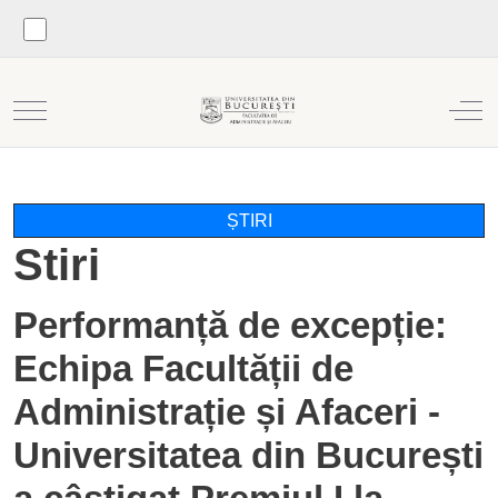
Mobile Menu Toggle
Off
ȘTIRI
Stiri
Performanță de excepție:
Echipa Facultății de
Administrație și Afaceri -
Universitatea din București