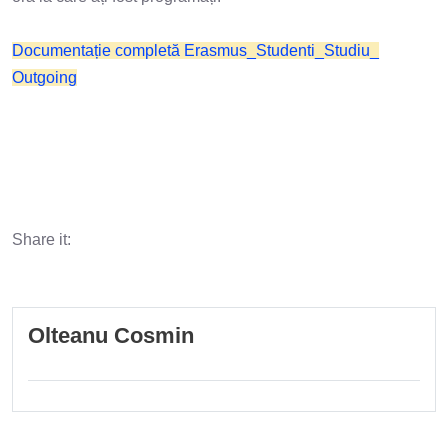
Documentație completă Erasmus_Studenti_Studiu_
Outgoing
Share it:
Olteanu Cosmin