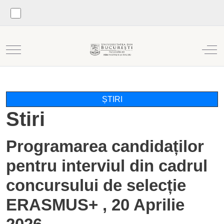
Mobile Menu Toggle
Off
ȘTIRI
Stiri
Programarea candidaților
pentru interviul din cadrul
concursului de selecție
ERASMUS+ , 20 Aprilie