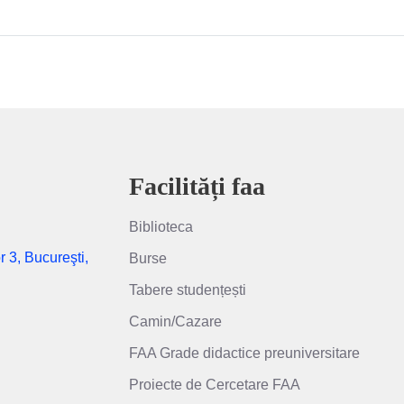
Facilități faa
Biblioteca
r 3, Bucureşti,
Burse
Tabere studențești
Camin/Cazare
FAA Grade didactice preuniversitare
Proiecte de Cercetare FAA