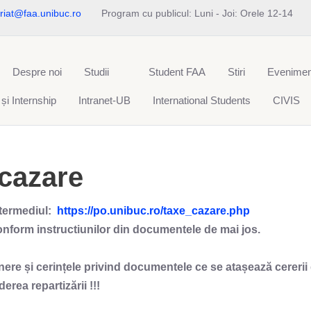
riat@faa.unibuc.ro
Program cu publicul: Luni - Joi: Orele 12-14
Despre noi
Studii
Student FAA
Stiri
Evenimen
 și Internship
Intranet-UB
International Students
CIVIS
/cazare
ntermediul:
https://po.unibuc.ro/taxe_cazare.php
nform instructiunilor din documentele de mai jos.
re și cerințele privind documentele ce se atașează cererii
erea repartizării !!!