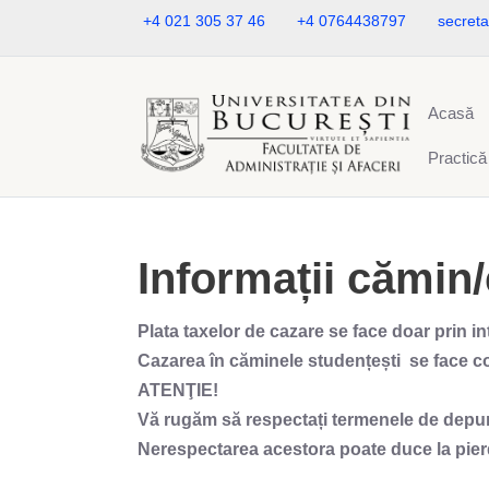
+4 021 305 37 46
+4 0764438797
secreta
Acasă
Practică
Informații cămin
Plata taxelor de cazare se face doar prin i
Cazarea în căminele studențești se face co
ATENŢIE!
Vă rugăm să respectați termenele de depune
Nerespectarea acestora
poate duce la pierd