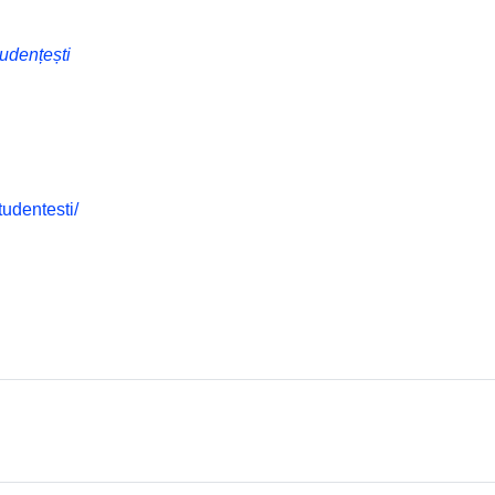
udențești
udentesti/