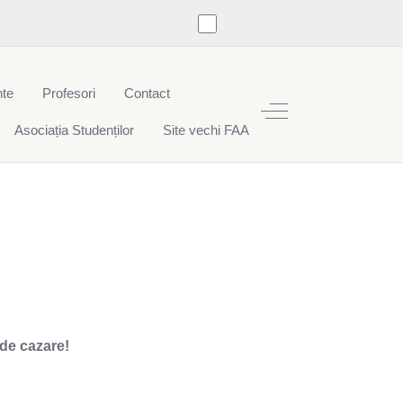
te
Profesori
Contact
Off-Canvas Toggle
Asociația Studenților
Site vechi FAA
 de cazare!