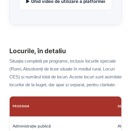
▶️ Ghid video de utilizare a platformei
Locurile, în detaliu
Situația completă pe programe, inclusiv locurile speciale
(Romi, Absolvenți de licee situate în mediul rural, Locuri
CES) și numărul total de locuri. Aceste locuri sunt asimilate
locurilor de la buget, dar apar și separat, pentru claritate.
PROGRAM
SECRET
Administrație publică
Alexan