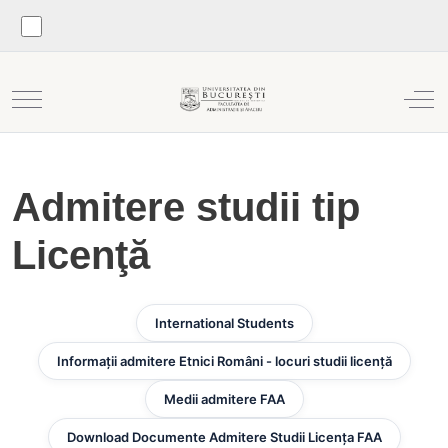
Mobile Menu Toggle
Off
Admitere studii tip
Licenţă
International Students
Informații admitere Etnici Români - locuri studii licență
Medii admitere FAA
Download Documente Admitere Studii Licența FAA