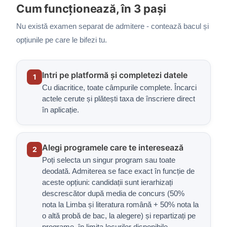
Cum funcționează, în 3 pași
Nu există examen separat de admitere - contează bacul și
opțiunile pe care le bifezi tu.
Intri pe platformă și completezi datele
1
Cu diacritice, toate câmpurile complete. Încarci
actele cerute și plătești taxa de înscriere direct
în aplicație.
Alegi programele care te interesează
2
Poți selecta un singur program sau toate
deodată. Admiterea se face exact în funcție de
aceste opțiuni: candidații sunt ierarhizați
descrescător după media de concurs (50%
nota la Limba și literatura română + 50% nota la
o altă probă de bac, la alegere) și repartizați pe
programe, în limita locurilor disponibile.