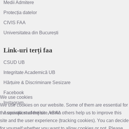
Medii Admitere
Protecția datelor
CIVIS FAA
Universitatea din București
Link-uri terți faa
CSUD UB
Integritate Academică UB
Hărțuire & Discriminare Sesizare
Facebook
We use cookies
Instagram
We use cookies on our website. Some of them are essential for
the operation of the site, while others help us to improve this
Asociaţia studenţilor - ASAA
site and the user experience (tracking cookies). You can decide
for yourself whether you want to allow cookies or not. Please