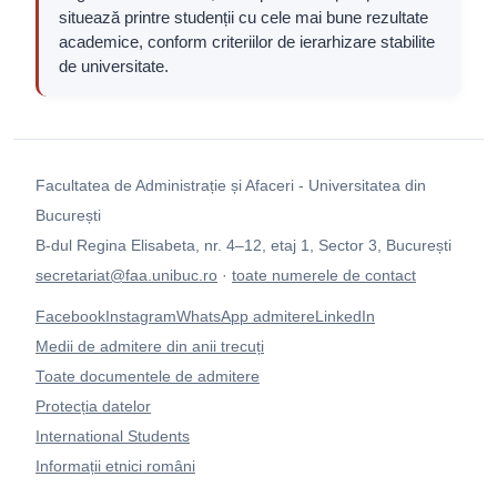
situează printre studenții cu cele mai bune rezultate
academice, conform criteriilor de ierarhizare stabilite
de universitate.
Facultatea de Administrație și Afaceri - Universitatea din
București
B-dul Regina Elisabeta, nr. 4–12, etaj 1, Sector 3, București
secretariat@faa.unibuc.ro
·
toate numerele de contact
Facebook
Instagram
WhatsApp admitere
LinkedIn
Medii de admitere din anii trecuți
Toate documentele de admitere
Protecția datelor
International Students
Informații etnici români