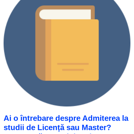
Ai o întrebare despre Admiterea la
studii de Licență sau Master?