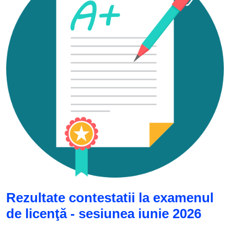
Rezultate contestatii la examenul
de licenţă - sesiunea iunie 2026