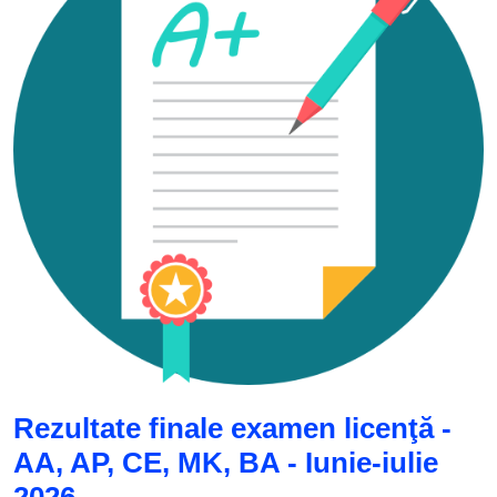
Rezultate finale examen licenţă -
AA, AP, CE, MK, BA - Iunie-iulie