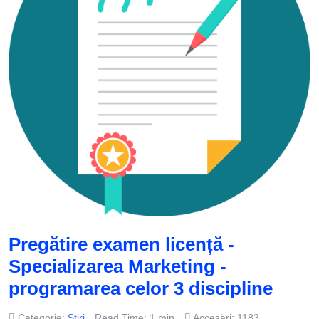
Pregătire examen licență -
Specializarea Marketing -
programarea celor 3 discipline
Categorie:
Stiri
Read Time: 1 min
Accesări: 1183