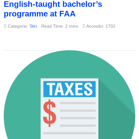
English‑taught bachelor’s
programme at FAA
Categorie:
Stiri
Read Time: 2 mins
Accesări: 1702