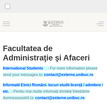
Mobile Menu Toggle
Off
Facultatea de
Administraţie şi Afaceri
International Students
- For more information please
send your messages to:
contact@externe.unibuc.ro
Informatii Etnici Români- locuri studii licență / admitere /
etc.
- Pentru mai multe informații trimiteți întrebările
dumneavoastră la:
contact@externe.unibuc.ro