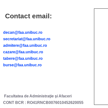
Contact email:
decan@faa.unibuc.ro
secretariat@faa.unibuc.ro
admitere@faa.unibuc.ro
cazare@faa.unibuc.ro
tabere@faa.unibuc.ro
burse@faa.unibuc.ro
Facultatea de Administraţie şi Afaceri
CONT BCR : RO41RNCB0076010452620055