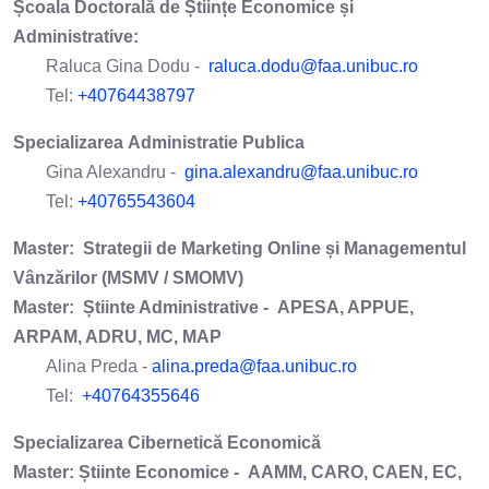
Școala Doctorală de Științe Economice și
Administrative:
Raluca Gina Dodu -
raluca.dodu@faa.unibuc.ro
Tel:
+40764438797
Specializarea Administratie Publica
Gina Alexandru -
gina.alexandru@faa.unibuc.ro
Tel:
+40765543604
Master: Strategii de Marketing Online și Managementul
Vânzărilor (MSMV / SMOMV)
Master: Știinte Administrative -
APESA, APPUE,
ARPAM, ADRU, MC, MAP
Alina Preda -
alina.preda@faa.unibuc.ro
Tel:
+40764355646
Specializarea Cibernetică Economică
Master: Știinte Economice -
AAMM, CARO, CAEN, EC,