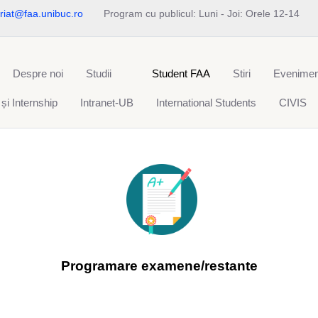
riat@faa.unibuc.ro
Program cu publicul: Luni - Joi: Orele 12-14
Despre noi
Studii
Student FAA
Stiri
Evenimen
 și Internship
Intranet-UB
International Students
CIVIS
Programare examene/restante