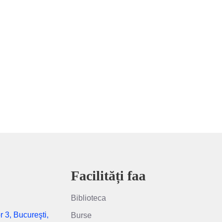
Facilități faa
Biblioteca
r 3, Bucureşti,
Burse