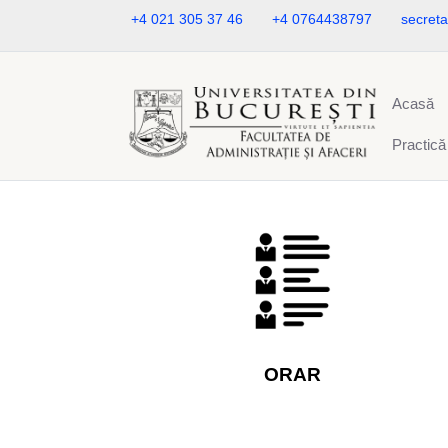
+4 021 305 37 46
+4 0764438797
secreta
Acasă
Practică
ORAR