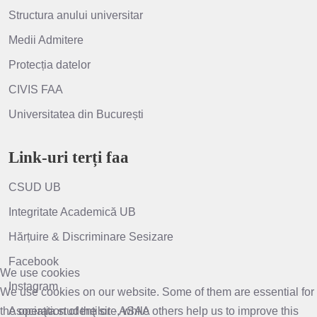
Structura anului universitar
Medii Admitere
Protecția datelor
CIVIS FAA
Universitatea din București
Link-uri terți faa
CSUD UB
Integritate Academică UB
Hărțuire & Discriminare Sesizare
Facebook
We use cookies
Instagram
We use cookies on our website. Some of them are essential for
the operation of the site, while others help us to improve this
Asociaţia studenţilor - ASAA