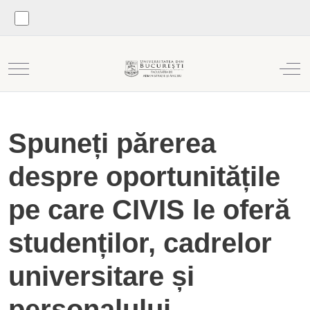
Mobile Menu Toggle
Off
Spuneți părerea
despre oportunitățile
pe care CIVIS le oferă
studenților, cadrelor
universitare și
personalului