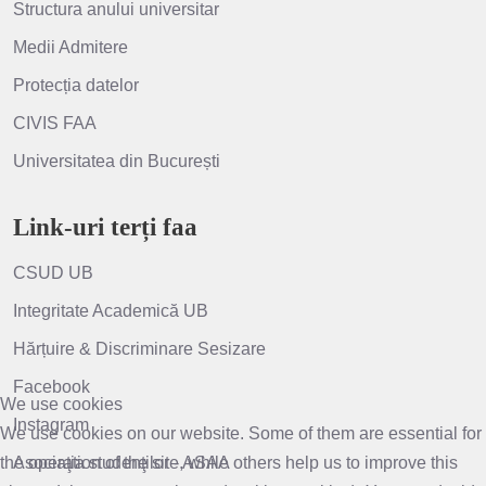
Structura anului universitar
Medii Admitere
Protecția datelor
CIVIS FAA
Universitatea din București
Link-uri terți faa
CSUD UB
Integritate Academică UB
Hărțuire & Discriminare Sesizare
Facebook
We use cookies
Instagram
We use cookies on our website. Some of them are essential for
the operation of the site, while others help us to improve this
Asociaţia studenţilor - ASAA