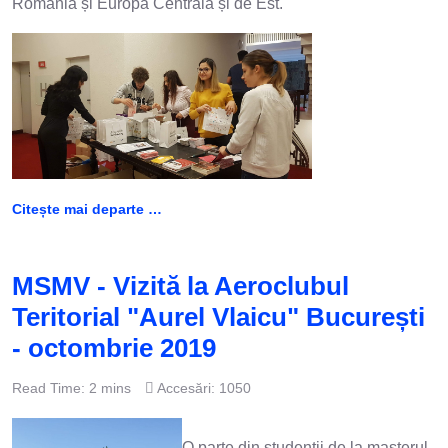
România și Europa Centrală și de Est.
Citește mai departe …
MSMV - Vizită la Aeroclubul
Teritorial "Aurel Vlaicu" București
- octombrie 2019
Read Time: 2 mins
Accesări: 1050
O parte din studenții de la masterul