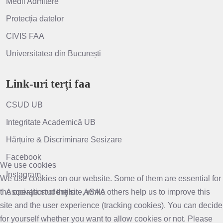
Medii Admitere
Protecția datelor
CIVIS FAA
Universitatea din București
Link-uri terți faa
CSUD UB
Integritate Academică UB
Hărțuire & Discriminare Sesizare
Facebook
We use cookies
Instagram
We use cookies on our website. Some of them are essential for
the operation of the site, while others help us to improve this
Asociaţia studenţilor - ASAA
site and the user experience (tracking cookies). You can decide
for yourself whether you want to allow cookies or not. Please