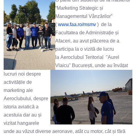
“Marketing Strategic și
Managementul Vânzărilor”
(
www.faa.ro/msmv
) de la
Facultatea de Administrație și
Afaceri, au avut plăcerea de a
participa la o vizită de lucru
la Aeroclubul Teritorial "Aurel
Vlaicu" București, unde au învățat
lucruri noi despre
activitățile de
marketing ale
Aeroclubului, despre
istoria aviatică a
acestuia dar au și
vizitat hangarele
unde au văzut diverse aeronave, atât cu motor, cât și fără