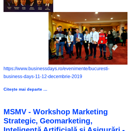
https://www.businessdays.ro/evenimente/bucuresti-
business-days-11-12-decembrie-2019
Citește mai departe …
MSMV - Workshop Marketing
Strategic, Geomarketing,
Inteligență Artificială și Asigurări -