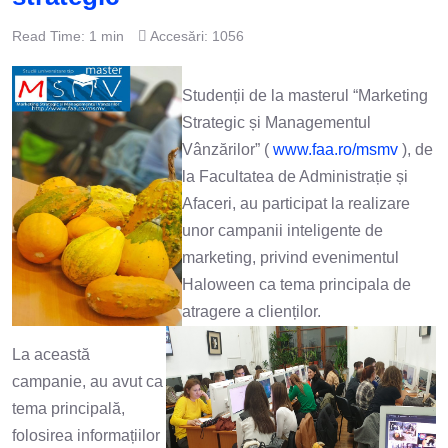
Read Time: 1 min
Accesări: 1056
Studenții de la masterul “Marketing
Strategic și Managementul
Vânzărilor” (
www.faa.ro/msmv
), de
la Facultatea de Administrație și
Afaceri, au participat la realizare
unor campanii inteligente de
marketing, privind evenimentul
Haloween ca tema principala de
atragere a clienților.
La această
campanie, au avut ca
tema principală,
folosirea informațiilor