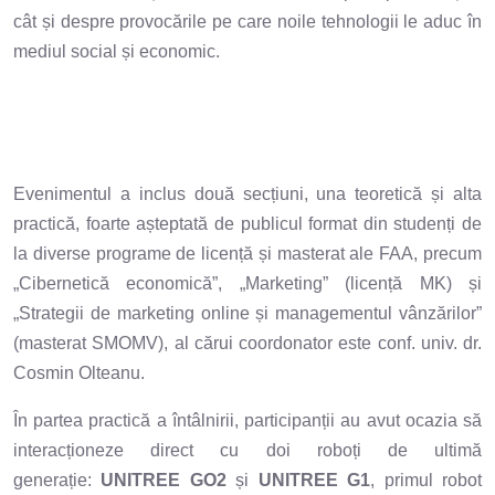
cât și despre provocările pe care noile tehnologii le aduc în
mediul social și economic.
Evenimentul a inclus două secțiuni, una teoretică și alta
practică, foarte așteptată de publicul format din studenți de
la diverse programe de licență și masterat ale FAA, precum
„Cibernetică economică”, „Marketing” (licență MK) și
„Strategii de marketing online și managementul vânzărilor”
(masterat SMOMV), al cărui coordonator este conf. univ. dr.
Cosmin Olteanu.
În partea practică a întâlnirii, participanții au avut ocazia să
interacționeze direct cu doi roboți de ultimă
generație:
UNITREE GO2
și
UNITREE G1
, primul robot