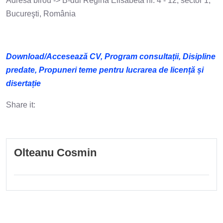
Adresă birou -> B-dul Regina Elisabeta nr. 4 - 12, sector 1,
Bucureşti, România
Download/Accesează CV, Program consultații, Disipline
predate, Propuneri teme pentru lucrarea de licență și
disertație
Share it:
Olteanu Cosmin