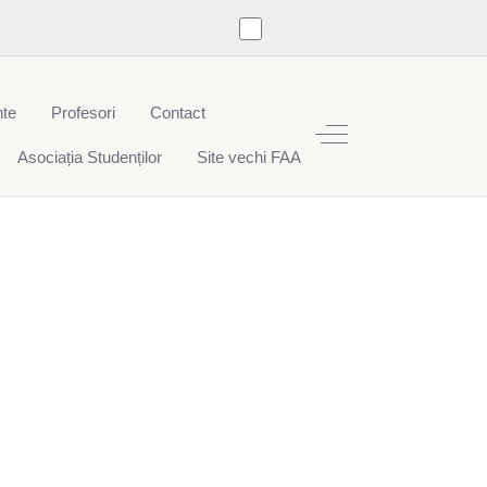
te
Profesori
Contact
Off-Canvas Toggle
Asociația Studenților
Site vechi FAA