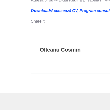
Adresă birou -> B-dul Regina Elisabeta nr. 4 
Download/Accesează CV, Program consultații
Share it:
Olteanu Cosmin