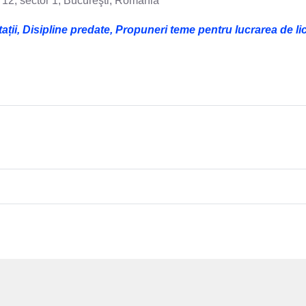
- 12, sector 1, Bucureşti, România
, Disipline predate, Propuneri teme pentru lucrarea de lice