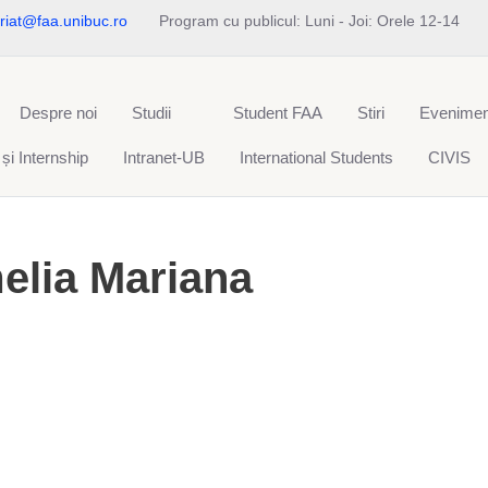
riat@faa.unibuc.ro
Program cu publicul: Luni - Joi: Orele 12-14
Despre noi
Studii
Student FAA
Stiri
Evenimen
 și Internship
Intranet-UB
International Students
CIVIS
lia Mariana