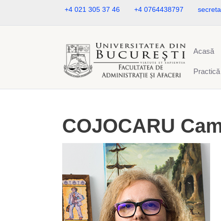
+4 021 305 37 46
+4 0764438797
secreta
Acasă
Practică
COJOCARU Came