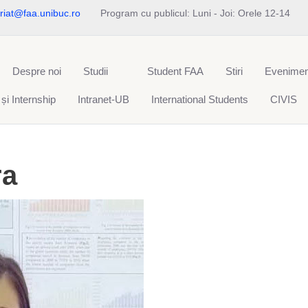
riat@faa.unibuc.ro
Program cu publicul: Luni - Joi: Orele 12-14
Despre noi
Studii
Student FAA
Stiri
Evenimen
 și Internship
Intranet-UB
International Students
CIVIS
ra