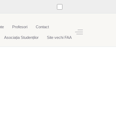
te
Profesori
Contact
Off-Canvas Toggle
Asociația Studenților
Site vechi FAA