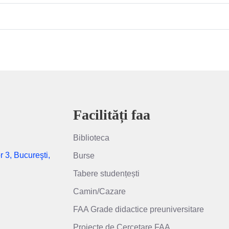
Facilități faa
Biblioteca
r 3, Bucureşti,
Burse
Tabere studențești
Camin/Cazare
FAA Grade didactice preuniversitare
Proiecte de Cercetare FAA