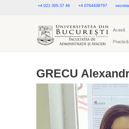
+4 021 305 37 46
+4 0764438797
secreta
Acasă
Practică
GRECU Alexand