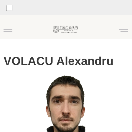
Mobile Menu Toggle
Off
VOLACU Alexandru