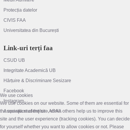
Protecția datelor
CIVIS FAA
Universitatea din București
Link-uri terți faa
CSUD UB
Integritate Academică UB
Hărțuire & Discriminare Sesizare
Facebook
We use cookies
Instagram
We use cookies on our website. Some of them are essential for
Asociaţia studenţilor - ASAA
the operation of the site, while others help us to improve this
site and the user experience (tracking cookies). You can decide
for yourself whether you want to allow cookies or not. Please