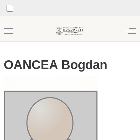
Mobile Menu Toggle
Off
OANCEA Bogdan