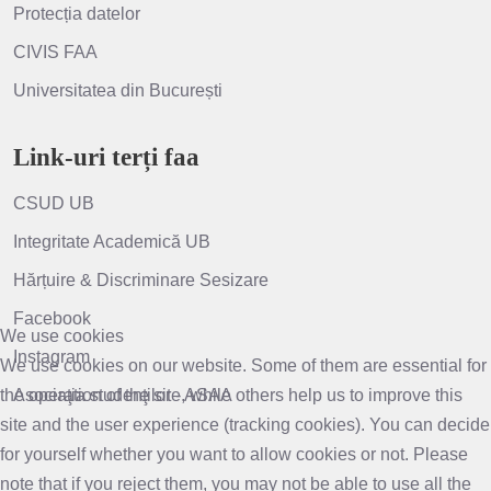
Protecția datelor
CIVIS FAA
Universitatea din București
Link-uri terți faa
CSUD UB
Integritate Academică UB
Hărțuire & Discriminare Sesizare
Facebook
We use cookies
Instagram
We use cookies on our website. Some of them are essential for
the operation of the site, while others help us to improve this
Asociaţia studenţilor - ASAA
site and the user experience (tracking cookies). You can decide
for yourself whether you want to allow cookies or not. Please
note that if you reject them, you may not be able to use all the