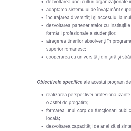
dezvoltarea unei culturi organizaţionale în
adaptarea sistemului de învăţământ super
încurajarea diversităţii şi accesului la mu
dezvoltarea parteneriatelor cu instituţiil
formării profesionale a studenţilor;
atragerea tinerilor absolvenţi în programe
superior românesc;
cooperarea cu universităţi din ţară şi str
Obiectivele specifice
ale acestui program de
realizarea perspectivei profesionalizante p
o astfel de pregătire;
formarea unui corp de funcţionari publici 
locală;
dezvoltarea capacităţii de analiză şi sintez