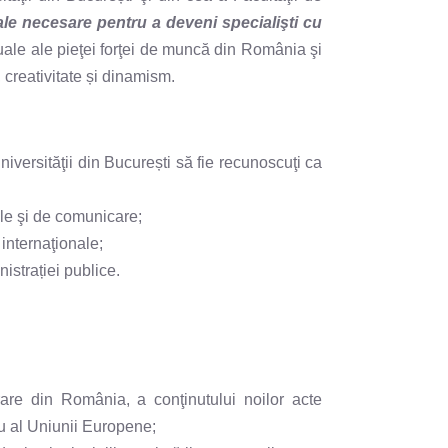
le necesare pentru a deveni specialişti cu
ctuale ale pieţei forţei de muncă din România şi
 creativitate și dinamism.
versităţii din București să fie recunoscuţi ca
ale şi de comunicare;
 internaţionale;
nistrației publice.
erare din România, a conţinutului noilor acte
u al Uniunii Europene;