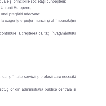
ale şi principiile societăţii cunoaşterii;
r Uniunii Europene;
a unei pregătiri adecvate;
la exigenţele pieţei muncii şi al îmbunătăţirii
ontribuie la creşterea calităţii învăţământului
ar şi în alte servicii şi profesii care necesită
tituţiilor din administrația publică centrală și