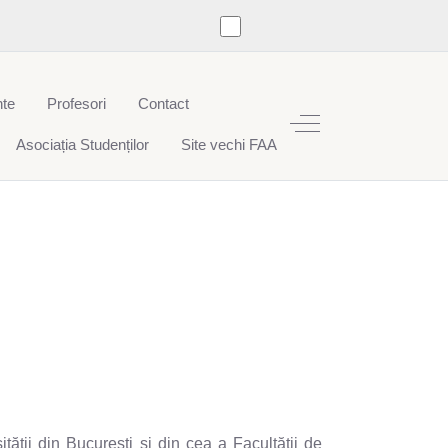
te
Profesori
Contact
Off-Canvas Toggle
Asociația Studenților
Site vechi FAA
tăţii din București şi din cea a Facultăţii de