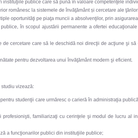
 instituţiile publice care să pună în valoare competenţele individu
ior românesc la sistemele de învăţământ și cercetare ale ţărilo
ltiple oportunităţi pe piaţa muncii a absolvenţilor, prin asigurare
e publice, în scopul ajustării permanente a ofertei educaţionale 
 de cercetare care să le deschidă noi direcţii de acţiune şi să c
ăinătate pentru dezvoltarea unui învăţământ modern şi eficient.
 studiu vizează:
entru studenţii care urmăresc o carieră în administraţia publică, d
profesionişti, familiarizaţi cu cerinţele şi modul de lucru al ins
ă a funcţionarilor publici din instituţiile publice;