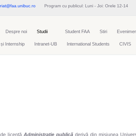
riat@faa.unibuc.ro
Program cu publicul: Luni - Joi: Orele 12-14
Despre noi
Studii
Student FAA
Stiri
Evenimen
 și Internship
Intranet-UB
International Students
CIVIS
 de licență
Administraţie publică
derivă din misiunea Universi