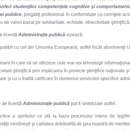
onferi studenţilor competenţele cognitive şi comportamenta
ei publice
, pregătiţi profesional în conformitate cu cerinţele a
lori bazat pe solidaritate, echitate, obiectivitate ştiinţifică,
e licență
Administraţie publică
vizează:
tibil cu cel din Uniunea Europeană, astfel încât absolvenţii Uni
mant în care să se utilizeze cele mai noi tehnologii informaţion
etare ştiinţifică prin implicarea în proiecte ştiinţifice naţionale şi
are și cu o înaltă calificare în domeniul serviciilor specifice admi
e de licență
Administraţie publică
pot fi sintetizate astfel:
idactice a spiritului ce stă la baza procesului intens de legif
etăţii româneşti şi calitatea dobândită de ţara noastră de membr