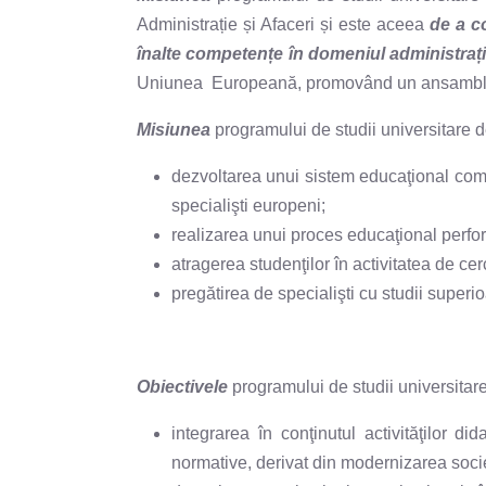
Administrație și Afaceri și este aceea
de a c
înalte competențe în domeniul administrați
Uniunea Europeană, promovând un ansamblu de va
Misiunea
programului de studii universitare d
dezvoltarea unui sistem educaţional compa
specialişti europeni;
realizarea unui proces educaţional perfor
atragerea studenţilor în activitatea de cerc
pregătirea de specialişti cu studii superio
Obiectivele
programului de studii universitar
integrarea în conţinutul activităţilor d
normative, derivat din modernizarea soci