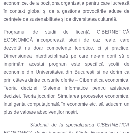
economice, de a poziționa organizația pentru care lucrează
în context global și de a gestiona provocările aduse de
cerințele de sustenabilitate și de diversitatea culturală.
Programul de studii de licență CIBERNETICĂ
ECONOMICĂ încorporează studii de caz reale, care
dezvoltă nu doar competențe teoretice, ci și practice.
Dimensiunea interdisciplinară pe care ne-am dorit să o
imprimăm acestui program este specifică școlii de
economie din Universitatea din București și ne dorim ca
prin câteva dintre cursurile oferite – Cibernetica economica,
Teoria deciziei, Sisteme informatice pentru asistarea
deciziei, Teoria jocurilor, Simularea proceselor economice,
Inteligenta computațională în economie etc. să aducem un
plus de valoare absolvenților noștri.
Studenții de la specializarea CIBERNETICA
ECONOMICA devin licențiați în Științe Economice și vor