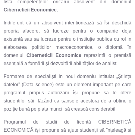
lista competențelor oricărui absolvent din domeniul
Ciberneticii Economice.
Indiferent că un absolvent intenționează să își deschidă
propria afacere, să lucreze pentru o companie deja
existentă sau sa lucreze pentru o instituție publica cu rol in
elaborarea politicilor macroeconomice, o diplomă în
domeniul
Ciberneticii Economice
reprezintă o premisă
esențială a formării și dezvoltării abilităților de analist.
Formarea de specialiști in noul domeniu intitulat „Știința
datelor” (Data science) este un element important pe care
programul propus autorizării își propune să le ofere
studenților săi, făcând ca șansele acestora de a obține o
poziție bună pe piața muncii să crească considerabil.
Programul de studii de licență CIBERNETICĂ
ECONOMICĂ își propune să ajute studenții să înțeleagă și