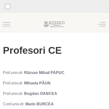
Mobile Menu Toggle
Off
Profesori CE
Prof.univ.dr.
R
ăzvan Mihail PAPUC
Prof.univ.dr.
Mihaela PĂUN
Prof.univ.dr.
Bogdan OANCEA
Conf.univ.dr.
Marin BURCEA