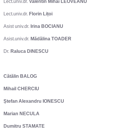
Lect.univ.dr.
Valentin Mihai LEOVEANU
Lect.univ.dr.
Florin Lițoi
Asist univ.dr.
Irina BOCIANU
Asist.univ.dr.
Mădălina TOADER
Dr.
Raluca DINESCU
Cătălin BALOG
Mihail CHERCIU
Ștefan Alexandru IONESCU
Marian NECULA
Dumitru STAMATE