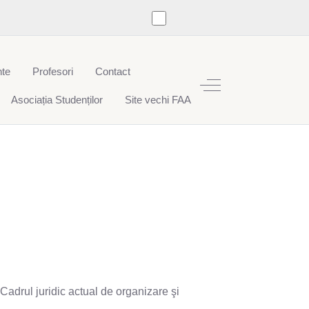
te
Profesori
Contact
Off-Canvas Toggle
Asociația Studenților
Site vechi FAA
Cadrul juridic actual de organizare şi