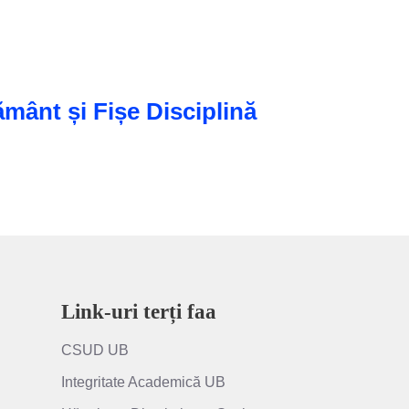
ământ și Fișe Disciplină
Link-uri terți faa
CSUD UB
Integritate Academică UB