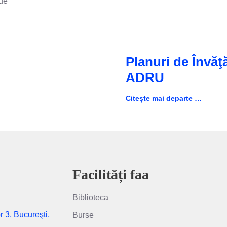
 de
Planuri de Învăţ
ADRU
Citește mai departe …
Facilități faa
Biblioteca
r 3, Bucureşti,
Burse