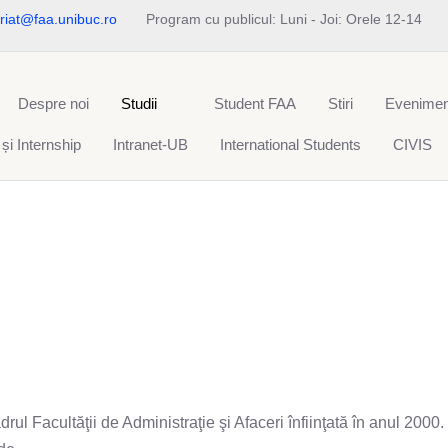
riat@faa.unibuc.ro
Program cu publicul: Luni - Joi: Orele 12-14
Despre noi
Studii
Student FAA
Stiri
Evenimen
 și Internship
Intranet-UB
International Students
CIVIS
Facultăţii de Administraţie şi Afaceri înfiinţată în anul 2000. 