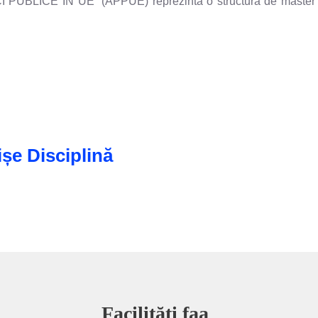
LICE IN UE” (APPUE) reprezintă o structură de master ce ur
ișe Disciplină
Facilități faa