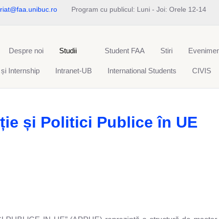
riat@faa.unibuc.ro
Program cu publicul: Luni - Joi: Orele 12-14
Despre noi
Studii
Student FAA
Stiri
Evenimen
 și Internship
Intranet-UB
International Students
CIVIS
ie și Politici Publice în UE