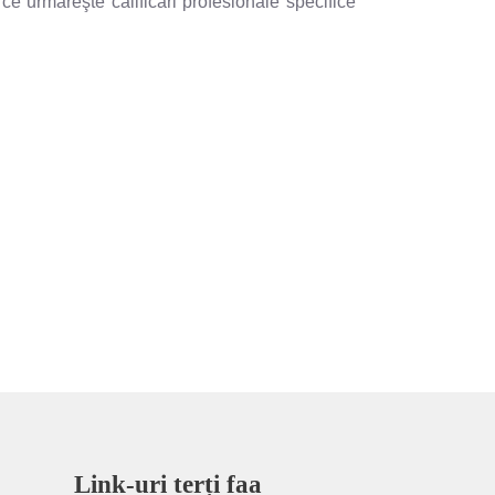
măreşte calificări profesionale specifice
Link-uri terți faa