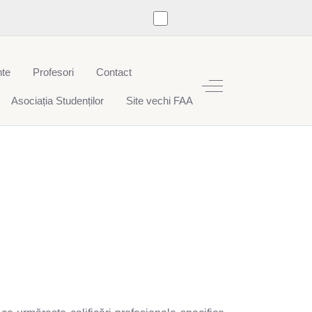
te
Profesori
Contact
Off-Canvas Toggle
Asociația Studenților
Site vechi FAA