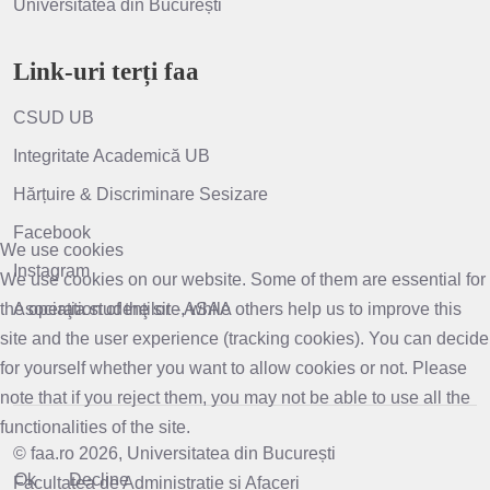
Universitatea din București
Link-uri terți faa
CSUD UB
Integritate Academică UB
Hărțuire & Discriminare Sesizare
Facebook
We use cookies
Instagram
We use cookies on our website. Some of them are essential for
the operation of the site, while others help us to improve this
Asociaţia studenţilor - ASAA
site and the user experience (tracking cookies). You can decide
for yourself whether you want to allow cookies or not. Please
note that if you reject them, you may not be able to use all the
functionalities of the site.
© faa.ro 2026, Universitatea din București
Ok
Decline
Facultatea de Administratie si Afaceri