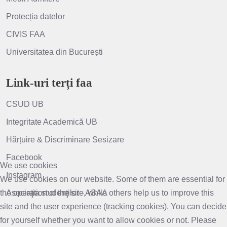
Protecția datelor
CIVIS FAA
Universitatea din București
Link-uri terți faa
CSUD UB
Integritate Academică UB
Hărțuire & Discriminare Sesizare
Facebook
We use cookies
Instagram
We use cookies on our website. Some of them are essential for
the operation of the site, while others help us to improve this
Asociaţia studenţilor - ASAA
site and the user experience (tracking cookies). You can decide
for yourself whether you want to allow cookies or not. Please