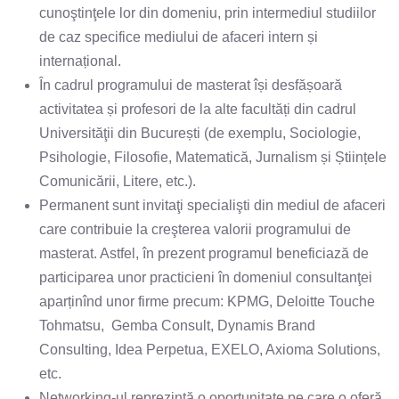
cunoştinţele lor din domeniu, prin intermediul studiilor
de caz specifice mediului de afaceri intern și
internațional.
În cadrul programului de masterat își desfășoară
activitatea și profesori de la alte facultăți din cadrul
Universităţii din București (de exemplu, Sociologie,
Psihologie, Filosofie, Matematică, Jurnalism și Științele
Comunicării, Litere, etc.).
Permanent sunt invitaţi specialişti din mediul de afaceri
care contribuie la creşterea valorii programului de
masterat. Astfel, în prezent programul beneficiază de
participarea unor practicieni în domeniul consultanţei
aparținînd unor firme precum: KPMG, Deloitte Touche
Tohmatsu, Gemba Consult, Dynamis Brand
Consulting, Idea Perpetua, EXELO, Axioma Solutions,
etc.
Networking-ul reprezintă o oportunitate pe care o oferă