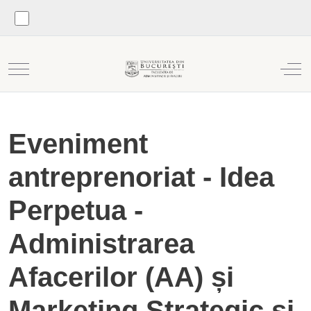
Mobile Menu Toggle
Off
Eveniment
antreprenoriat - Idea
Perpetua -
Administrarea
Afacerilor (AA) și
Marketing Strategic si