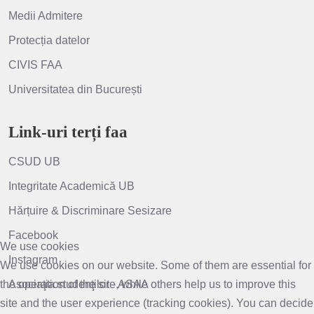
Medii Admitere
Protecția datelor
CIVIS FAA
Universitatea din București
Link-uri terți faa
CSUD UB
Integritate Academică UB
Hărțuire & Discriminare Sesizare
Facebook
We use cookies
Instagram
We use cookies on our website. Some of them are essential for
the operation of the site, while others help us to improve this
Asociaţia studenţilor - ASAA
site and the user experience (tracking cookies). You can decide