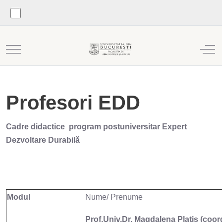
Mobile Menu Toggle
Off
Profesori EDD
Cadre didactice program postuniversitar Expert
Dezvoltare Durabilă
Modul
Nume/ Prenume
Prof.Univ.Dr. Magdalena Platis (coor