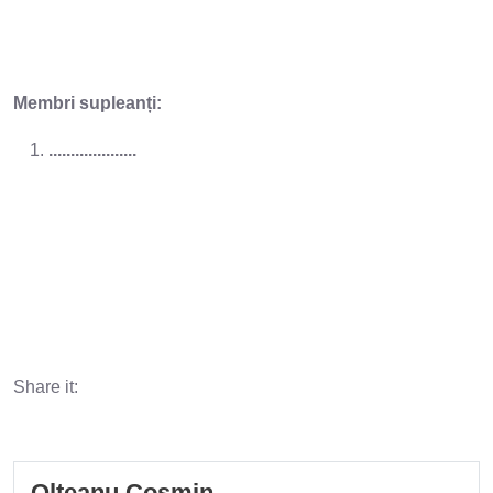
Membri supleanți:
....................
Share it:
Olteanu Cosmin