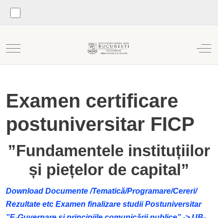
Mobile Menu Toggle
Off
Examen certificare
postuniversitar FICP
”Fundamentele instituțiilor
și piețelor de capital
”
Download Documente /Tematică/Programare/Cereri/
Rezultate etc Examen finalizare studii Postuniversitar
”E-Guvernare și principiile comunicării publice” -> UB-