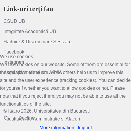
Link-uri terți faa
CSUD UB
Integritate Academică UB
Hărțuire & Discriminare Sesizare
Facebook
We use cookies
Instagram
We use cookies on our website. Some of them are essential for
the operation of the site, while others help us to improve this
Asociaţia studenţilor - ASAA
site and the user experience (tracking cookies). You can decide
for yourself whether you want to allow cookies or not. Please
note that if you reject them, you may not be able to use all the
functionalities of the site.
© faa.ro 2026, Universitatea din București
Ok
Decline
Facultatea de Administratie si Afaceri
More information
|
Imprint