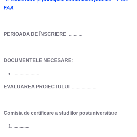
FAA
PERIOADA DE ÎNSCRIERE
: ...........
DOCUMENTELE NECESARE
:
.....................
EVALUAREA PROIECTULUI
: .....................
Comisia de
certificare
a studiilor postuniversitare
.............