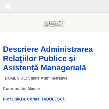
Mobile Menu Toggle
Off
Descriere Administrarea
Relaţiilor Publice și
Asistenţă Managerială
DOMENIUL: Științe Administrative
Coordonator Master:
Prof.Univ.Dr. Corina RĂDULESCU