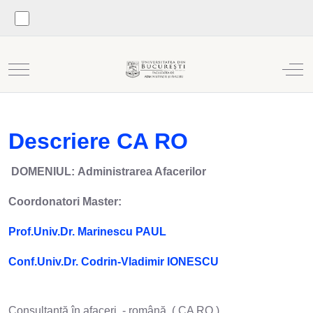
Mobile Menu Toggle
Off
Descriere CA RO
DOMENIUL: Administrarea Afacerilor
Coordonatori Master:
Prof.Univ.Dr. Marinescu PAUL
Conf.Univ.Dr. Codrin-Vladimir IONESCU
Consultanţă în afaceri - română ( CA RO )