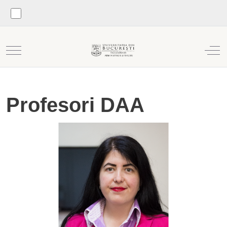
Mobile Menu Toggle
Off
Profesori DAA