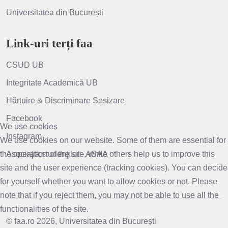
Universitatea din București
Link-uri terți faa
CSUD UB
Integritate Academică UB
Hărțuire & Discriminare Sesizare
Facebook
We use cookies
Instagram
We use cookies on our website. Some of them are essential for
the operation of the site, while others help us to improve this
Asociaţia studenţilor - ASAA
site and the user experience (tracking cookies). You can decide
for yourself whether you want to allow cookies or not. Please
note that if you reject them, you may not be able to use all the
functionalities of the site.
© faa.ro 2026, Universitatea din București